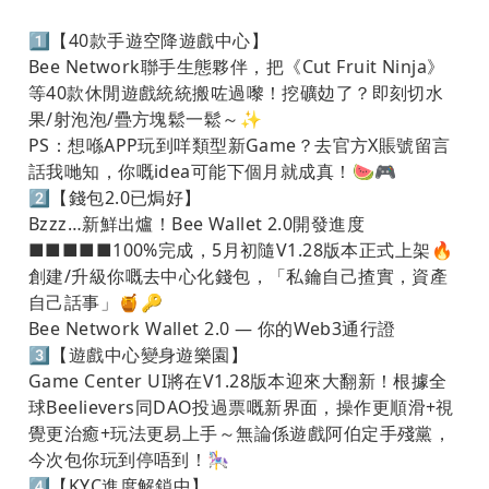
1️⃣【40款手遊空降遊戲中心】
Bee Network聯手生態夥伴，把《Cut Fruit Ninja》
等40款休閒遊戲統統搬咗過嚟！挖礦攰了？即刻切水
果/射泡泡/疊方塊鬆一鬆～✨
PS
：想喺APP玩到咩類型新Game？去官方X賬號留言
話我哋知，你嘅idea可能下個月就成真！🍉🎮
2️⃣【錢包2.0已焗好】
Bzzz…新鮮出爐！Bee Wallet 2.0開發進度
■■■■■100%完成，5月初隨V1.28版本正式上架🔥
創建/升級你嘅去中心化錢包，「私鑰自己揸實，資產
自己話事」🍯🔑
Bee Network Wallet 2.0 — 你的Web3通行證
3️⃣【遊戲中心變身遊樂園】
Game Center UI將在V1.28版本迎來大翻新！根據全
球Beelievers同DAO投過票嘅新界面，操作更順滑+視
覺更治癒+玩法更易上手～無論係遊戲阿伯定手殘黨，
今次包你玩到停唔到！🎠
4️⃣【KYC進度解鎖中】