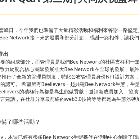
的蜜蜂日，今年我們也準備了大量精彩活動和福利來答謝一路堅定
及公布Bee Network接下來的發展和部分計劃。感謝一路相伴，讓我們一
推出
的組成部分，而管理員是我們Bee Network的社區支柱和一筆
unity致力於配合核心團隊發展壯大Bee Network在全球的發展
們推行了全新的管理員制度，特此公布管理員身份NFT設計方案
可。 希望所有Beelievers一起共建Bee Network生態
elievers的積極行為都是為生態做貢獻：邀請新成員加入，協
言建議，在社群分享最前線的web3.0技術等等都是為生態添磚
當天準備了哪些活動？
 Day，本週已經有很多Bee Network生態夥伴在活動中心創建