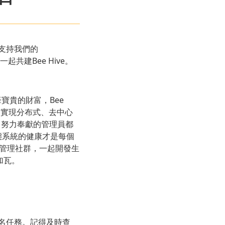
支持我們的
起共建Bee Hive。
寶貴的財富，Bee
，最終實現分布式、去中心
，努力奉獻的管理員都
，生態系統的健康才是每個
助管理社群，一起開發生
加瓦。
了聯名任務。記得及時查