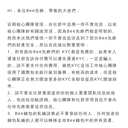
Hi，各位Bee先鋒、尊敬的大使們：
近期核心團隊發現，在社群中流傳一些不實信息，以前
核心團隊鮮有闢謠澄清，因為Bee先鋒們都是明智的。
然而本次我們發現一些不實信息涉及到了部分Bee先鋒
們的財產安全，所以在此做出鄭重聲明：
1、所有面向Bee先鋒們的 KYC都是免費的，如果有人
通過社群告訴你付費可以優先通過KYC，一定是騙人
的，請不要支付任何費用。雖然KYC這項工作核心團隊
採用了國際知名銀行級別服務，有較高的成本，但是核
心團隊正在努力開放更多的KYC名額並提高KYC開放頻
率。
2、請不要在社群裏面提供你的個人重要隱私信息給他
人，包括短信驗證碼。核心團隊和社群管理員也不會向
任何先鋒索要這些信息。
3、Bee錢包的私鑰請務必不要發給任何人，任何知道你
錢包私鑰的人都可以轉移走你Bee錢包中的所有資產。